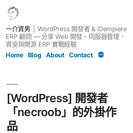
跳
至
主
一介資男
WordPress 開發者 & iDempiere
要
ERP 顧問 — 分享 Web 開發、伺服器管理、
內
資安與開源 ERP 實戰經驗
文章
容
Home
Blog
About
Contact
[WordPress] 開發者
「necroob」的外掛作
品