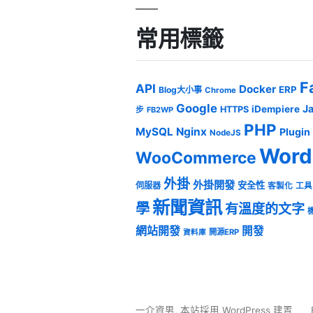
常用標籤
F
API
Docker
ERP
Blog大小事
Chrome
Google
J
iDempiere
HTTPS
步
FB2WP
PHP
MySQL
Nginx
Plugin
NodeJS
Word
WooCommerce
外掛
外掛開發
安全性
伺服器
客製化
工具
新聞資訊
學
有溫度的文字
網站開發
開發
開源ERP
資料庫
一介資男
,
本站採用 WordPress 建置