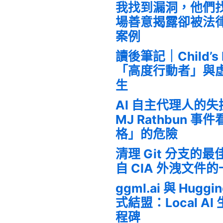
我找到漏洞，他們
場善意揭露卻被法
案例
讀後筆記｜Child’s
「高度行動者」與
生
AI 自主代理人的
MJ Rathbun 
格」的危險
清理 Git 分支的
自 CIA 外洩文件
ggml.ai 與 Huggi
式結盟：Local A
程碑