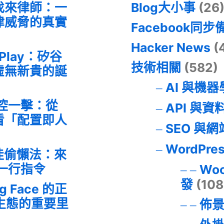
找來律師：一
Blog大小事
(26
律威脅的真實
Facebook同步
Hacker News
(
 Play：矽谷
技術相關
(582)
虛無新貴的誕
AI 與機
失控一擊：從
API 與資
事件看「配置即人
SEO 與
WordPre
最佳偷懶法：來
的一行指令
Wo
發
(108
ng Face 的正
I 生態的重要里
佈