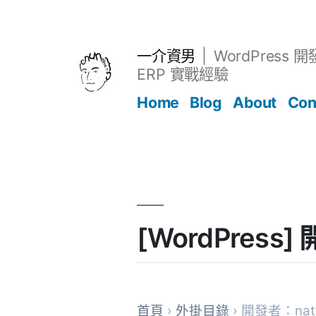
跳
至
主
一介資男
WordPress 
要
ERP 實戰經驗
內
Home
Blog
About
Con
容
文章
[WordPress
首頁
›
外掛目錄
› 開發者：natt