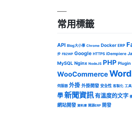
常用標籤
F
API
Docker
ERP
Blog大小事
Chrome
Google
J
iDempiere
HTTPS
步
FB2WP
PHP
MySQL
Nginx
Plugin
NodeJS
Word
WooCommerce
外掛
外掛開發
安全性
伺服器
客製化
工具
新聞資訊
學
有溫度的文字
網站開發
開發
開源ERP
資料庫