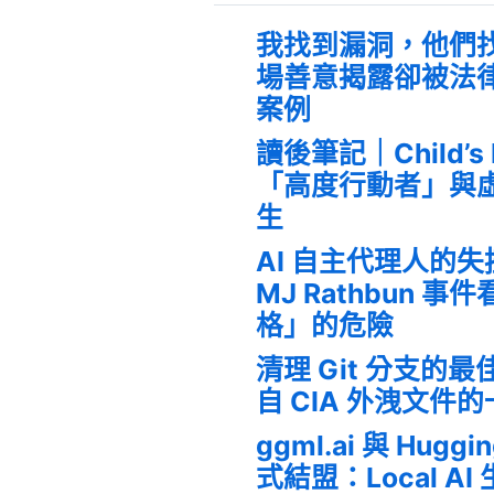
我找到漏洞，他們
場善意揭露卻被法
案例
讀後筆記｜Child’s
「高度行動者」與
生
AI 自主代理人的
MJ Rathbun 
格」的危險
清理 Git 分支的
自 CIA 外洩文件
ggml.ai 與 Huggi
式結盟：Local A