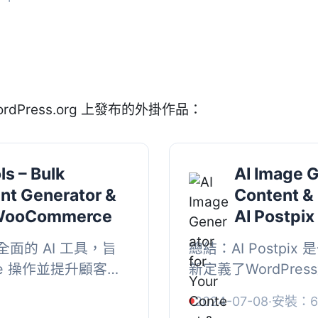
rdPress.org 上發布的外掛作品：
ls – Bulk
AI Image G
nt Generator &
Content &
r WooCommerce
AI Postpix
是一套全面的 AI 工具，旨
總結：AI Postpi
ce 操作並提升顧客體
新定義了WordPr
內容生成和智能商店
利用DALL-2、DA
2024-07-08
·
安裝：6
售提...
DeepAI等最新的人