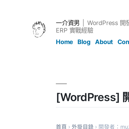
跳
至
主
一介資男
WordPress 
要
ERP 實戰經驗
內
Home
Blog
About
Con
容
文章
[WordPres
首頁
›
外掛目錄
› 開發者：muz