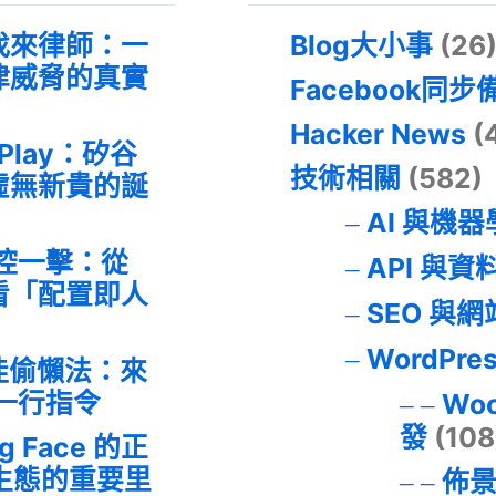
找來律師：一
Blog大小事
(26
律威脅的真實
Facebook同步
Hacker News
(
 Play：矽谷
技術相關
(582)
虛無新貴的誕
AI 與機
失控一擊：從
API 與資
事件看「配置即人
SEO 與
WordPre
最佳偷懶法：來
的一行指令
Wo
發
(108
ng Face 的正
I 生態的重要里
佈