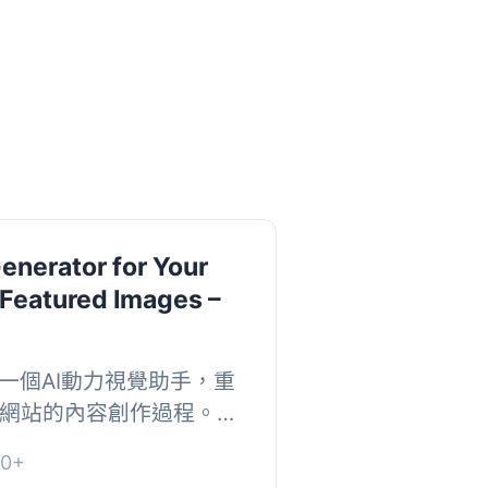
enerator for Your
 Featured Images –
x 是一個AI動力視覺助手，重
ess網站的內容創作過程。它
LL-3、穩定擴散、複製和
0+
工智能技術，將...