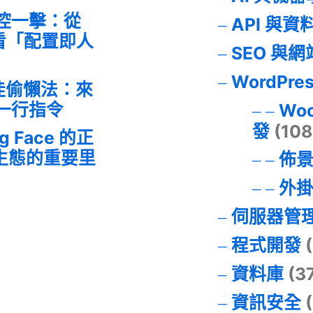
失控一擊：從
API 與資
事件看「配置即人
SEO 與
WordPre
最佳偷懶法：來
的一行指令
Wo
發
(108
ng Face 的正
I 生態的重要里
佈
外
伺服器管
程式開發
(
資料庫
(3
資訊安全
(