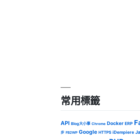
常用標籤
F
API
Docker
ERP
Blog大小事
Chrome
Google
J
iDempiere
HTTPS
步
FB2WP