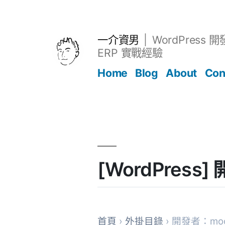
跳
至
主
一介資男
WordPress 
要
ERP 實戰經驗
內
Home
Blog
About
Con
容
文章
[WordPress
首頁
›
外掛目錄
› 開發者：moob