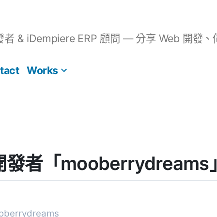
開發者 & iDempiere ERP 顧問 — 分享 We
tact
Works
] 開發者「mooberrydre
errydreams