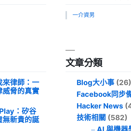
一介資男
文章分類
找來律師：一
Blog大小事
(26
律威脅的真實
Facebook同步
Hacker News
(
 Play：矽谷
技術相關
(582)
虛無新貴的誕
AI 與機