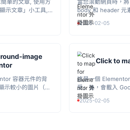
顯示簡單的文章, 使用方
當您滾動網頁時，將 "s
「顯示文章」小工具,
body 和 header 
2025-02-05
round-image
Click to m
ntor
ntor 容器元件的背
這是一個 Elemen
顯示較小的圖片（但
受」後，會載入 Goog
, 使用方法如下：,
前不會載入任何外部
2025-02-05
...