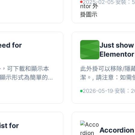
2025-02-05
·
安裝：5
和「結束顏色」。使
的項目...
eed for
Just show 
Elementor
 外掛，可下載和顯示本
此外掛可以移除/隱
片集，顯示形式為簡單的圖
潔。, 請注意：如需使用
 任務，每小時從您的
移除此外掛。
2026-05-19
·
安裝：2
。...
st for
Accordion 