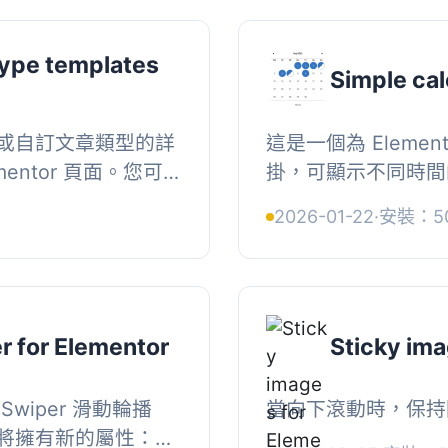
ype templates
Simple cal
或自訂文章類型的詳
這是一個為 Eleme
entor 頁面。您可
掛，可顯示不同時間
片或文章內容等元素
同的佈局和顏色，並
2026-01-22
·
安裝：5
和風...
創建自定義狀態元素（名
r for Elementor
Sticky ima
wiper 滑動輪播
當向下滾動時，保持
將擁有新的屬性：