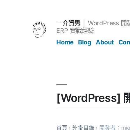
跳
至
主
一介資男
WordPress 
要
ERP 實戰經驗
內
Home
Blog
About
Con
容
文章
[WordPres
首頁
›
外掛目錄
› 開發者：mig