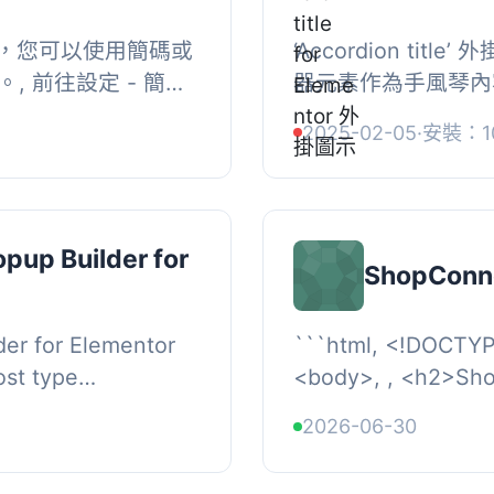
，您可以使用簡碼或
‘Accordion tit
加。, 前往設定 - 簡單
器元素作為手風琴內容。
title’ 將顯示/隱藏內容。
2025-02-05
·
安裝：1
pup Builder for
ShopConn
er for Elementor
```html, <!DOCTYP
st type
<body>, , <h2>
 integrates
</h2>, , <p>Sho
2026-06-30
entor editor. Build
WordPres...