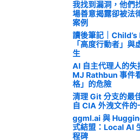
我找到漏洞，他們
場善意揭露卻被法
案例
讀後筆記｜Child’s
「高度行動者」與
生
AI 自主代理人的
MJ Rathbun 
格」的危險
清理 Git 分支的
自 CIA 外洩文件
ggml.ai 與 Huggi
式結盟：Local A
程碑