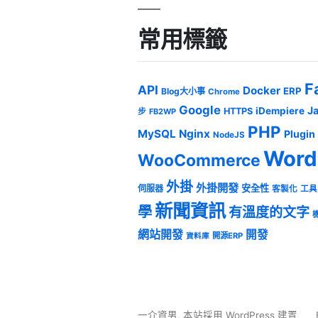
常用標籤
F
API
Docker
ERP
Blog大小事
Chrome
Google
J
iDempiere
HTTPS
步
FB2WP
PHP
MySQL
Nginx
Plugin
NodeJS
Word
WooCommerce
外掛
外掛開發
安全性
伺服器
客製化
工具
新聞資訊
學
有溫度的文字
網站開發
開發
開源ERP
資料庫
一介資男
,
本站採用 WordPress 建置