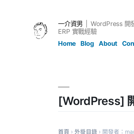
跳
至
主
一介資男
WordPress 
要
ERP 實戰經驗
內
Home
Blog
About
Con
容
文章
[WordPres
首頁
›
外掛目錄
› 開發者：mar