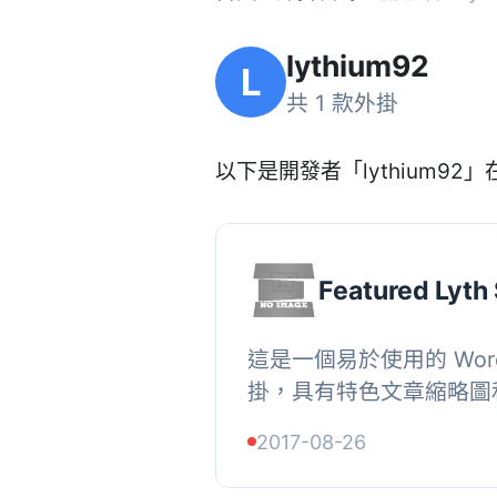
lythium92
L
共 1 款外掛
以下是開發者「lythium92」在
Featured Lyth 
這是一個易於使用的 Word
掛，具有特色文章縮略圖和漂
畫效果。, 這個幻燈片使
2017-08-26
並且為動畫幻燈片剪切此圖像