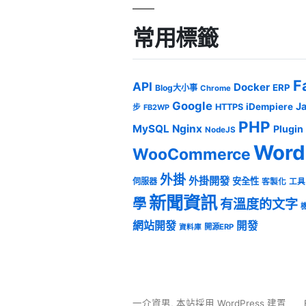
常用標籤
F
API
Docker
ERP
Blog大小事
Chrome
Google
J
iDempiere
HTTPS
步
FB2WP
PHP
MySQL
Nginx
Plugin
NodeJS
Word
WooCommerce
外掛
外掛開發
安全性
伺服器
客製化
工具
新聞資訊
學
有溫度的文字
網站開發
開發
開源ERP
資料庫
一介資男
,
本站採用 WordPress 建置