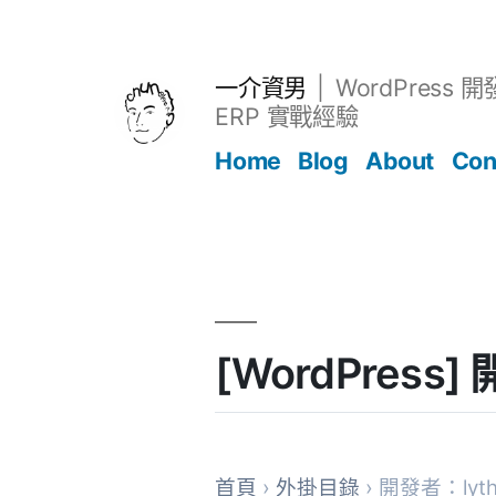
跳
至
主
一介資男
WordPress 
要
ERP 實戰經驗
內
Home
Blog
About
Con
容
文章
[WordPress
首頁
›
外掛目錄
› 開發者：lyth