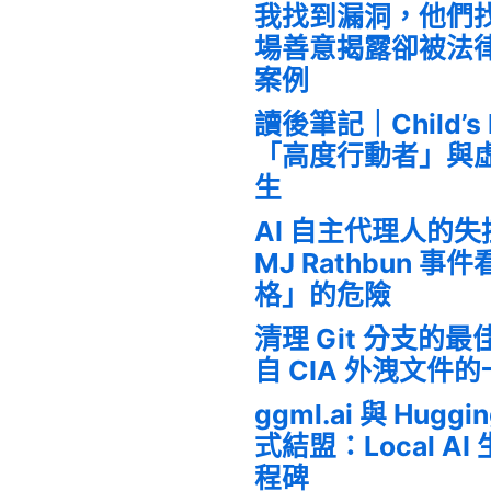
我找到漏洞，他們
場善意揭露卻被法
案例
讀後筆記｜Child’s
「高度行動者」與
生
AI 自主代理人的
MJ Rathbun 
格」的危險
清理 Git 分支的
自 CIA 外洩文件
ggml.ai 與 Huggi
式結盟：Local A
程碑