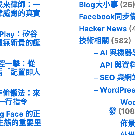
找來律師：一
Blog大小事
(26
律威脅的真實
Facebook同步
Hacker News
(
 Play：矽谷
技術相關
(582)
虛無新貴的誕
AI 與機
失控一擊：從
API 與資
事件看「配置即人
SEO 與
WordPre
最佳偷懶法：來
的一行指令
Wo
發
(108
ng Face 的正
I 生態的重要里
佈