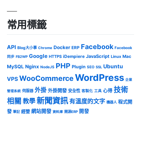
常用標籤
Facebook
API
Docker
ERP
Blog大小事
Chrome
Facebook
Google
JavaScript
iDempiere
Mac
HTTPS
Linux
同步
FB2WP
PHP
Ubuntu
MySQL
Nginx
Plugin
NodeJS
SEO
SSL
WordPress
WooCommerce
VPS
企業
技術
外掛
外掛開發
心得
安全性
伺服器
客製化
工具
管理系統
新聞資訊
相關
教學
有溫度的文字
程式開
機器人
發
網站開發
開發
經營
筆記
開源ERP
資料庫