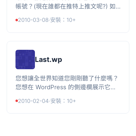
帳號？(現在誰都在推特上推文呢?) 如
果你在這裡，大概也是有在使用
2010-03-08
·
安裝：10+
WordPress 吧！好消息是，你找到了
qTwit！, 當然，q...
Last.wp
您想讓全世界知道您剛剛聽了什麼嗎？
您想在 WordPress 的側邊欄展示它
嗎？我知道我想！Last.wp 的作用是顯
2010-02-04
·
安裝：10+
示您最近在 Last.fm 上收聽的幾首歌
曲。 它與其他選...