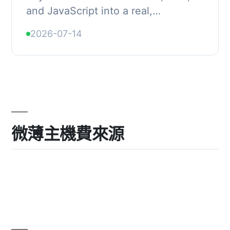
and JavaScript into a real,
publishable WordPress landing page
2026-07-14
— rendered live as you edit, kept
clean and independ...
微薄主機費來源