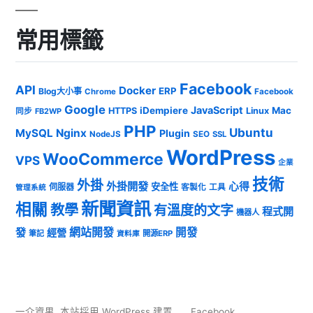
常用標籤
Facebook
API
Docker
ERP
Blog大小事
Chrome
Facebook
Google
JavaScript
iDempiere
Mac
HTTPS
Linux
同步
FB2WP
PHP
Ubuntu
MySQL
Nginx
Plugin
NodeJS
SEO
SSL
WordPress
WooCommerce
VPS
企業
技術
外掛
外掛開發
心得
安全性
伺服器
客製化
工具
管理系統
新聞資訊
相關
教學
有溫度的文字
程式開
機器人
發
網站開發
開發
經營
筆記
開源ERP
資料庫
一介資男
,
本站採用 WordPress 建置
Facebook