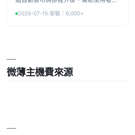
動發布內容至社交媒體，排程文章，並
2026-07-15
·
安裝：6,000+
利用 AI 生成標題、摘要及圖片，讓社
交媒體管...
微薄主機費來源