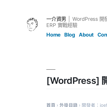
跳
至
主
一介資男
WordPress 
要
ERP 實戰經驗
內
Home
Blog
About
Con
容
文章
[WordPress
首頁
›
外掛目錄
› 開發者：joef