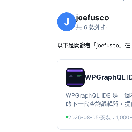
joefusco
J
共 6 款外掛
以下是開發者「joefusco」在 
WPGraphQL I
WPGraphQL IDE 是一個
的下一代查詢編輯器，提
使用介面，取代了舊版的 G
2026-08-05
·
安裝：1,000
用者在 wp-admin 中享受