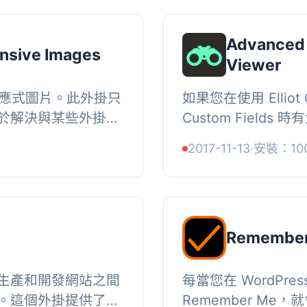
Advanced 
nsive Images
Viewer
的響應式圖片。此外掛只
如果您在使用 Elliot 
於解決與某些外掛和
Custom Field
圖片是推動網路前進
立主題時可能需要手動
2017-11-13
·
安裝：10
...
print_r。有時您只
Remembe
生產和開發網站之間
每當您在 WordPre
。這個外掛提供了一
Remember M