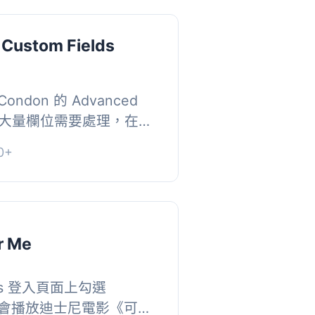
Custom Fields
Condon 的 Advanced
s 時有大量欄位需要處理，在建
在 pre 標籤中包含
0+
需要更方便地...
r Me
ss 登入頁面上勾選
e，就會播放迪士尼電影《可可