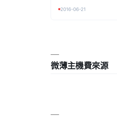
個溫和而拟人化的提醒，
2016-06-21
到生產網站，同時仍然允許無
微薄主機費來源