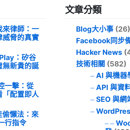
文章分類
找來律師：一
Blog大小事
(26
律威脅的真實
Facebook同步
Hacker News
(
 Play：矽谷
技術相關
(582)
虛無新貴的誕
AI 與機
失控一擊：從
API 與資
事件看「配置即人
SEO 與
WordPre
最佳偷懶法：來
的一行指令
Wo