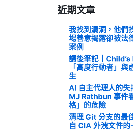
近期文章
我找到漏洞，他們
場善意揭露卻被法
案例
讀後筆記｜Child’s
「高度行動者」與
生
AI 自主代理人的
MJ Rathbun 
格」的危險
清理 Git 分支的
自 CIA 外洩文件