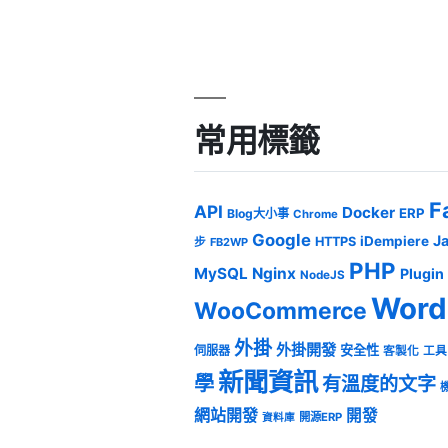
常用標籤
F
API
Docker
ERP
Blog大小事
Chrome
Google
J
iDempiere
HTTPS
步
FB2WP
PHP
MySQL
Nginx
Plugin
NodeJS
Word
WooCommerce
外掛
外掛開發
安全性
伺服器
客製化
工具
新聞資訊
學
有溫度的文字
網站開發
開發
開源ERP
資料庫