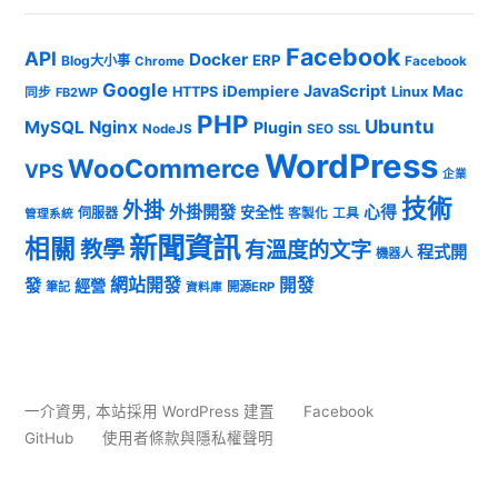
Facebook
API
Docker
ERP
Blog大小事
Chrome
Facebook
Google
JavaScript
iDempiere
Mac
HTTPS
Linux
同步
FB2WP
PHP
Ubuntu
MySQL
Nginx
Plugin
NodeJS
SEO
SSL
WordPress
WooCommerce
VPS
企業
技術
外掛
外掛開發
心得
安全性
伺服器
客製化
工具
管理系統
新聞資訊
相關
教學
有溫度的文字
程式開
機器人
發
網站開發
開發
經營
筆記
開源ERP
資料庫
一介資男
,
本站採用 WordPress 建置
Facebook
GitHub
使用者條款與隱私權聲明