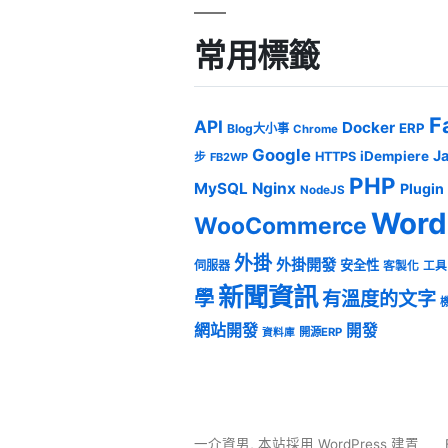
常用標籤
F
API
Docker
ERP
Blog大小事
Chrome
Google
J
iDempiere
HTTPS
步
FB2WP
PHP
MySQL
Nginx
Plugin
NodeJS
Word
WooCommerce
外掛
外掛開發
安全性
伺服器
客製化
工具
新聞資訊
學
有溫度的文字
網站開發
開發
開源ERP
資料庫
一介資男
,
本站採用 WordPress 建置