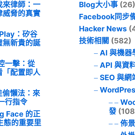
找來律師：一
Blog大小事
(26
律威脅的真實
Facebook同步
Hacker News
(
 Play：矽谷
技術相關
(582)
虛無新貴的誕
AI 與機
失控一擊：從
API 與資
事件看「配置即人
SEO 與
WordPre
最佳偷懶法：來
的一行指令
Wo
發
(108
ng Face 的正
I 生態的重要里
佈