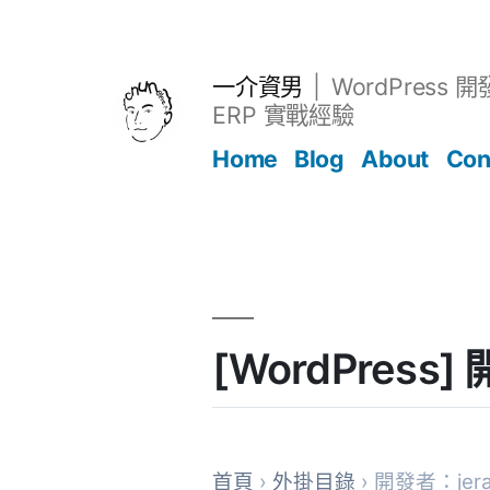
跳
至
主
一介資男
WordPress 
要
ERP 實戰經驗
內
Home
Blog
About
Con
容
文章
[WordPress
首頁
›
外掛目錄
› 開發者：jera