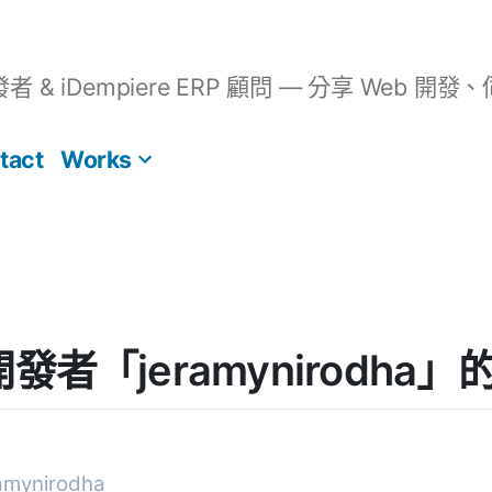
開發者 & iDempiere ERP 顧問 — 分享 We
tact
Works
] 開發者「jeramynirodh
mynirodha