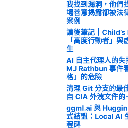
我找到漏洞，他們
場善意揭露卻被法
案例
讀後筆記｜Child’s
「高度行動者」與
生
AI 自主代理人的
MJ Rathbun 
格」的危險
清理 Git 分支的
自 CIA 外洩文件
ggml.ai 與 Huggi
式結盟：Local A
程碑