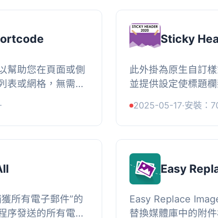
hortcode
Sticky He
以幫助您在頁面或側
此外掛為原生自訂樣
列表或網格，無需編
並提供設定使標題欄
在一個頁面中嵌入多
小、陰影、背景、間
+
2025-05-17
·
安裝：7
的配...
色等。此外掛相容於 Twe
ll
Easy Repl
捕獲所有電子郵件”的
Easy Replace 
程序發送的所有電子
替換媒體庫中的附件