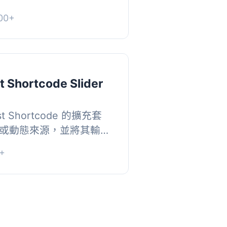
新圖片或從指定網址下載
00+
 , 【主...
t Shortcode Slider
st Shortcode 的擴充套
或動態來源，並將其輸出
簡報機。, Latest
+
tps://wor...