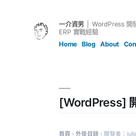
跳
至
主
一介資男
WordPress 
要
ERP 實戰經驗
內
Home
Blog
About
Con
容
文章
[WordPress
首頁
›
外掛目錄
› 開發者：iulia