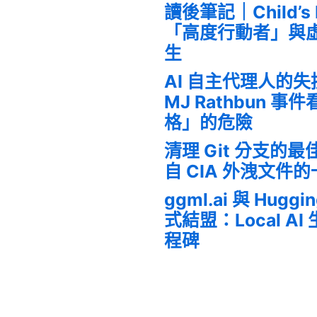
讀後筆記｜Child’s
「高度行動者」與
生
AI 自主代理人的
MJ Rathbun 
格」的危險
清理 Git 分支的
自 CIA 外洩文件
ggml.ai 與 Huggi
式結盟：Local A
程碑