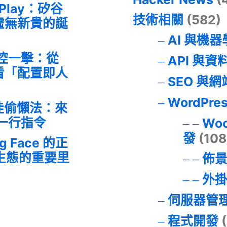
 Play：矽谷
技術相關
(582)
虛無新貴的誕
AI 與機
失控一擊：從
API 與資
事件看「配置即人
SEO 與
WordPre
最佳偷懶法：來
的一行指令
Wo
發
(108
ng Face 的正
I 生態的重要里
佈
外
伺服器管
程式開發
(