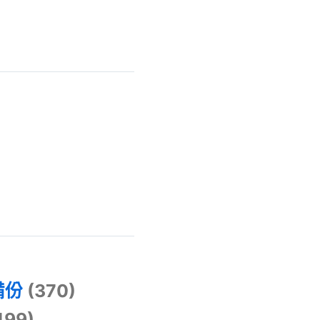
)
備份
(370)
499)