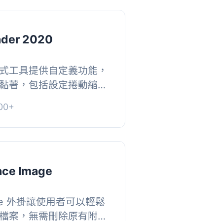
ader 2020
式工具提供自定義功能，
黏著，包括設定捲動縮
距、文字、選單和圖示顏
00+
nty Twe...
ace Image
Image 外掛讓使用者可以輕鬆
檔案，無需刪除原有附