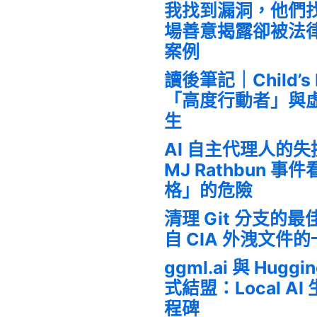
我找到漏洞，他們
場善意揭露卻被法
案例
讀後筆記｜Child’s
「高度行動者」與
生
AI 自主代理人的
MJ Rathbun 
格」的危險
清理 Git 分支的
自 CIA 外洩文件
ggml.ai 與 Huggi
式結盟：Local A
程碑