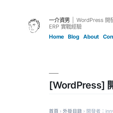
跳
至
主
一介資男
WordPress 
要
ERP 實戰經驗
內
Home
Blog
About
Con
容
文章
[WordPress
首頁
›
外掛目錄
› 開發者：innv