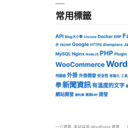
常用標籤
F
API
Docker
ERP
Blog大小事
Chrome
Google
J
iDempiere
HTTPS
步
FB2WP
PHP
MySQL
Nginx
Plugin
NodeJS
Word
WooCommerce
外掛
外掛開發
安全性
伺服器
客製化
工具
新聞資訊
學
有溫度的文字
網站開發
開發
開源ERP
資料庫
一介資男
,
本站採用 WordPress 建置