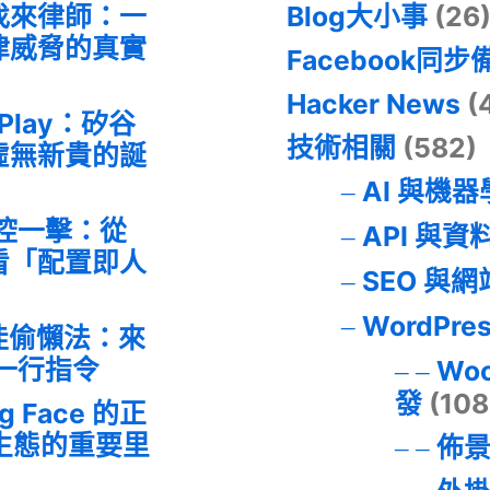
找來律師：一
Blog大小事
(26
律威脅的真實
Facebook同步
Hacker News
(
 Play：矽谷
技術相關
(582)
虛無新貴的誕
AI 與機
失控一擊：從
API 與資
事件看「配置即人
SEO 與
WordPre
最佳偷懶法：來
的一行指令
Wo
發
(108
ng Face 的正
I 生態的重要里
佈