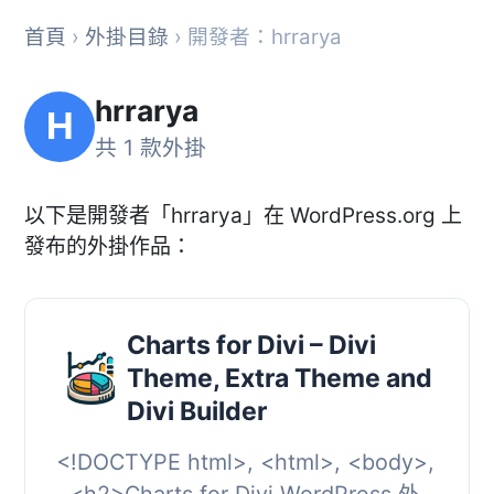
首頁
›
外掛目錄
› 開發者：hrrarya
hrrarya
H
共 1 款外掛
以下是開發者「hrrarya」在 WordPress.org 上
發布的外掛作品：
Charts for Divi – Divi
Theme, Extra Theme and
Divi Builder
<!DOCTYPE html>, <html>, <body>,
, <h2>Charts for Divi WordPress 外