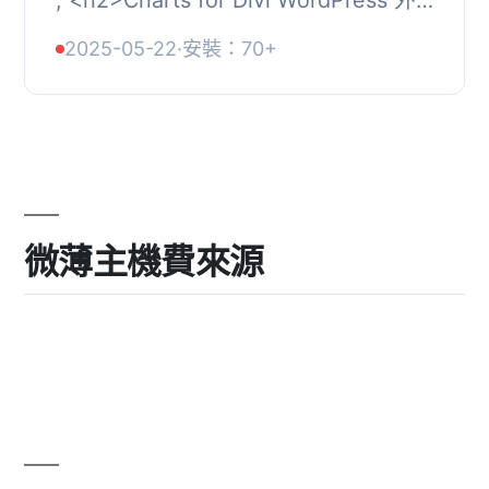
掛總結:</h2>, , <ul>, <li>Charts for...
2025-05-22
·
安裝：70+
微薄主機費來源