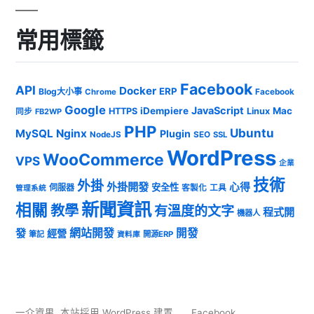
常用標籤
Facebook
API
Docker
ERP
Blog大小事
Chrome
Facebook
Google
JavaScript
iDempiere
Mac
HTTPS
Linux
同步
FB2WP
PHP
Ubuntu
MySQL
Nginx
Plugin
NodeJS
SEO
SSL
WordPress
WooCommerce
VPS
企業
技術
外掛
外掛開發
心得
安全性
伺服器
客製化
工具
管理系統
新聞資訊
相關
教學
有溫度的文字
程式開
機器人
發
網站開發
開發
經營
筆記
開源ERP
資料庫
一介資男
,
本站採用 WordPress 建置
Facebook