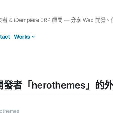
開發者 & iDempiere ERP 顧問 — 分享 We
tact
Works
s] 開發者「herothemes」
othemes