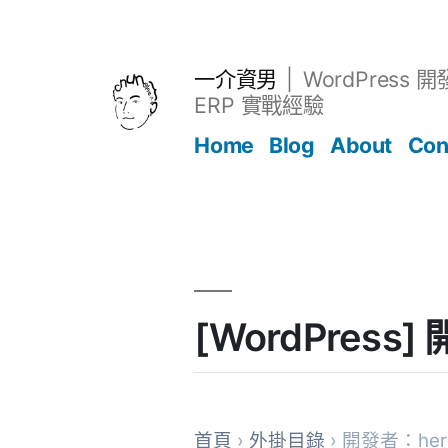
跳
至
主
一介資男
WordPress 
要
ERP 實戰經驗
內
Home
Blog
About
Con
容
文章
[WordPres
首頁
›
外掛目錄
› 開發者：her