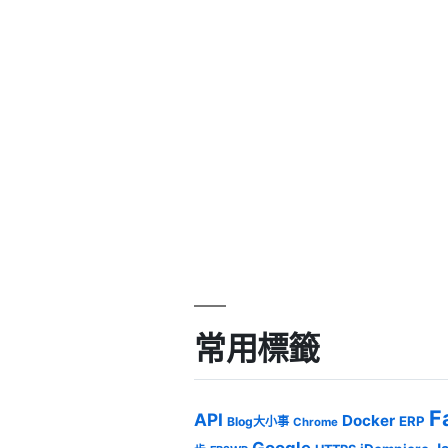
常用標籤
F
API
Docker
ERP
Blog大小事
Chrome
Google