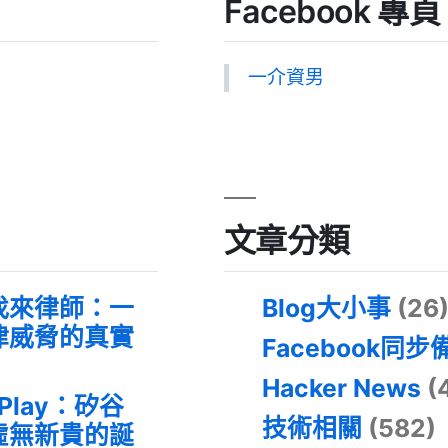
Facebook 專頁
一介資男
文章分類
找來律師：一
Blog大小事
(26
律威脅的真實
Facebook同步
Hacker News
(
 Play：矽谷
技術相關
(582)
虛無新貴的誕