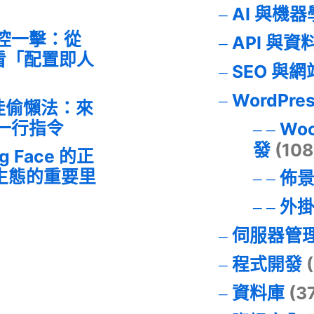
AI 與機
失控一擊：從
API 與資
事件看「配置即人
SEO 與
WordPre
最佳偷懶法：來
的一行指令
Wo
發
(108
ng Face 的正
I 生態的重要里
佈
外
伺服器管
程式開發
(
資料庫
(3