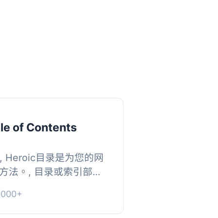
le of Contents
件, Heroic目录是为您的网
方法。, 目录或索引部分
站上的页面。Heroic目
000+
标题，提...