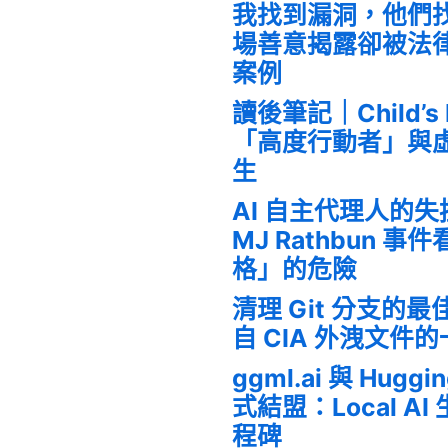
我找到漏洞，他們
場善意揭露卻被法
案例
讀後筆記｜Child’s
「高度行動者」與
生
AI 自主代理人的
MJ Rathbun 
格」的危險
清理 Git 分支的
自 CIA 外洩文件
ggml.ai 與 Huggi
式結盟：Local A
程碑