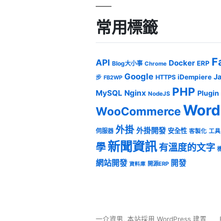
常用標籤
F
API
Docker
ERP
Blog大小事
Chrome
Google
J
iDempiere
HTTPS
步
FB2WP
PHP
MySQL
Nginx
Plugin
NodeJS
Word
WooCommerce
外掛
外掛開發
安全性
伺服器
客製化
工具
新聞資訊
學
有溫度的文字
網站開發
開發
開源ERP
資料庫
一介資男
,
本站採用 WordPress 建置