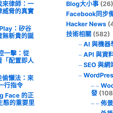
找來律師：一
Blog大小事
(26
律威脅的真實
Facebook同步
Hacker News
(
 Play：矽谷
技術相關
(582)
虛無新貴的誕
AI 與機
失控一擊：從
API 與資
事件看「配置即人
SEO 與
WordPre
最佳偷懶法：來
的一行指令
Wo
發
(108
ng Face 的正
I 生態的重要里
佈