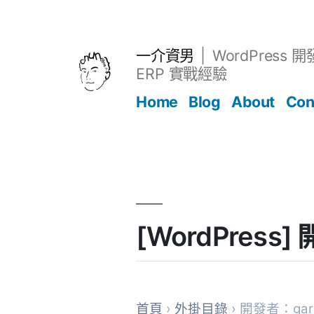
跳
至
主
一介資男
WordPress 
要
ERP 實戰經驗
內
Home
Blog
About
Con
容
文章
[WordPress
首頁
›
外掛目錄
› 開發者：garu