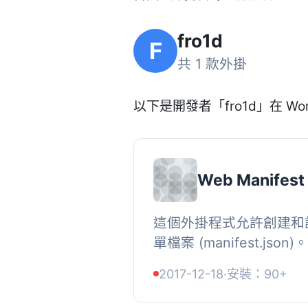
fro1d
F
共 1 款外掛
以下是開發者「fro1d」在 Wor
Web Manifest
這個外掛程式允許創建和
單檔案 (manifest.jso
是稱為漸進式網頁應用程式
2017-12-18
·
安裝：90+
術之一。它在一個 JSON 