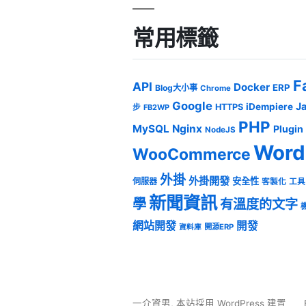
常用標籤
F
API
Docker
ERP
Blog大小事
Chrome
Google
J
iDempiere
HTTPS
步
FB2WP
PHP
MySQL
Nginx
Plugin
NodeJS
Word
WooCommerce
外掛
外掛開發
安全性
伺服器
客製化
工具
新聞資訊
學
有溫度的文字
網站開發
開發
開源ERP
資料庫
一介資男
,
本站採用 WordPress 建置