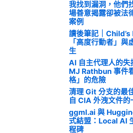
我找到漏洞，他們
場善意揭露卻被法
案例
讀後筆記｜Child’s
「高度行動者」與
生
AI 自主代理人的
MJ Rathbun 
格」的危險
清理 Git 分支的
自 CIA 外洩文件
ggml.ai 與 Huggi
式結盟：Local A
程碑