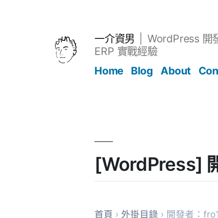
跳
至
主
一介資男
WordPress 
要
ERP 實戰經驗
內
Home
Blog
About
Con
容
文章
[WordPres
首頁
›
外掛目錄
› 開發者：fro