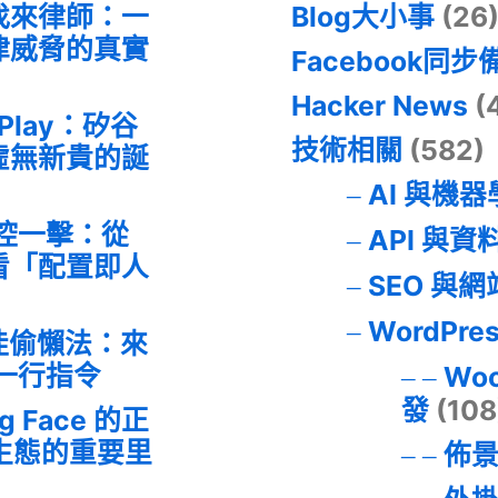
找來律師：一
Blog大小事
(26
律威脅的真實
Facebook同步
Hacker News
(
 Play：矽谷
技術相關
(582)
虛無新貴的誕
AI 與機
失控一擊：從
API 與資
事件看「配置即人
SEO 與
WordPre
最佳偷懶法：來
的一行指令
Wo
發
(108
ng Face 的正
I 生態的重要里
佈