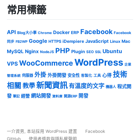
常用標籤
Facebook
API
Docker
ERP
Blog大小事
Chrome
Facebook
Google
JavaScript
iDempiere
Mac
HTTPS
Linux
同步
FB2WP
PHP
Ubuntu
MySQL
Nginx
Plugin
NodeJS
SEO
SSL
WordPress
WooCommerce
VPS
企業
技術
外掛
外掛開發
心得
安全性
伺服器
客製化
工具
管理系統
新聞資訊
相關
教學
有溫度的文字
程式開
機器人
發
網站開發
開發
經營
筆記
開源ERP
資料庫
一介資男
,
本站採用 WordPress 建置
Facebook
GitHub
使用者條款與隱私權聲明