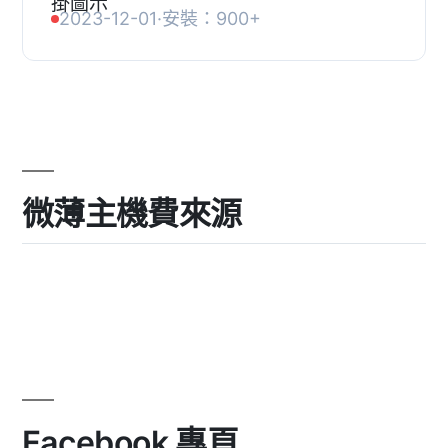
能嵌入 WordPress 網站，包含物件展
2023-12-01
·
安裝：900+
示、市場估價、團隊總覽及潛在客戶開
發等模組，協助房仲業者...
微薄主機費來源
Facebook 專頁