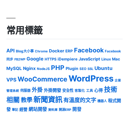
常用標籤
Facebook
API
Docker
ERP
Blog大小事
Chrome
Facebook
Google
JavaScript
iDempiere
Mac
HTTPS
Linux
同步
FB2WP
PHP
Ubuntu
MySQL
Nginx
Plugin
NodeJS
SEO
SSL
WordPress
WooCommerce
VPS
企業
技術
外掛
外掛開發
心得
安全性
伺服器
客製化
工具
管理系統
新聞資訊
相關
教學
有溫度的文字
程式開
機器人
發
網站開發
開發
經營
筆記
開源ERP
資料庫