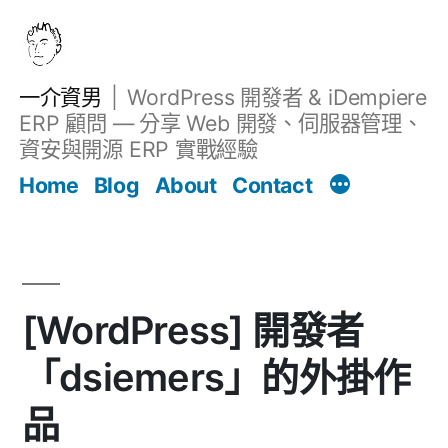
跳
至
主
一介資男
WordPress 開發者 & iDempiere
要
ERP 顧問 — 分享 Web 開發、伺服器管理、
內
資安與開源 ERP 實戰經驗
Filter
容
文章
Home
Blog
About
Contact
[WordPress] 開發者
「dsiemers」的外掛作
品