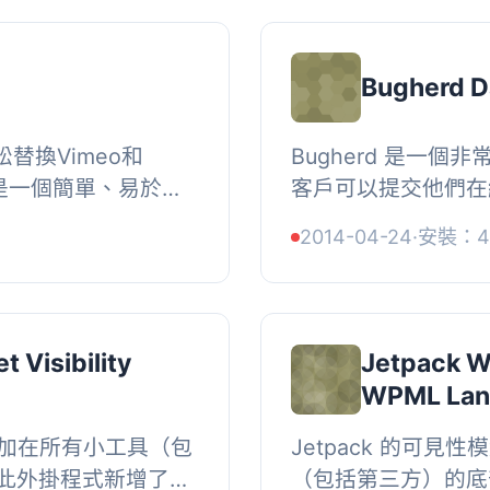
Bugherd D
松替換Vimeo和
Bugherd 是一個
.io是一個簡單、易於訪
客戶可以提交他們在
來自@selz的
誤。然而，它缺乏一
2014-04-24
·
安裝：4
io使您可以輕鬆、一致
讓他們能夠查看提交的
 Visibility
Jetpack Wi
WPML Lan
會附加在所有小工具（包
Jetpack 的可
此外掛程式新增了一
（包括第三方）的底