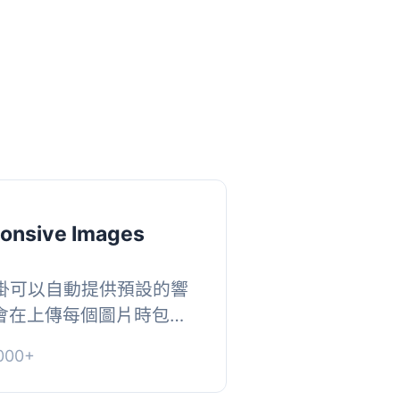
onsive Images
s 外掛可以自動提供預設的響
掛會在上傳每個圖片時包含
當 WordPress 透過
000+
是產生特...