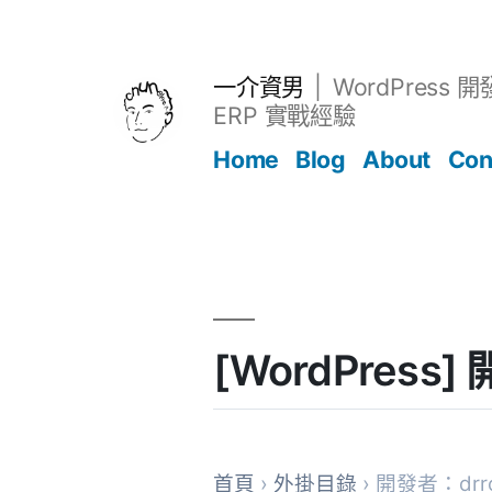
跳
至
主
一介資男
WordPress 
要
ERP 實戰經驗
內
Home
Blog
About
Con
容
文章
[WordPress
首頁
›
外掛目錄
› 開發者：drro