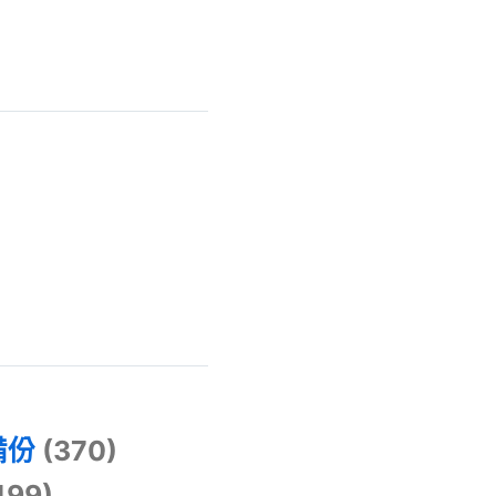
)
備份
(370)
499)