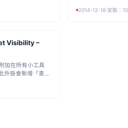
掛程式開發者可以根
的 WPML 語言選
2014-12-18
·
安裝：10
...
為特定語言設置小工具
 Visibility –
組會附加在所有小工具
此外掛會新增「查詢
鍵值對。例如，在某
促銷...