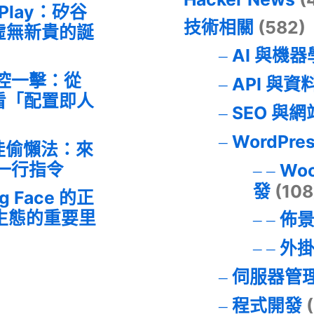
 Play：矽谷
技術相關
(582)
虛無新貴的誕
AI 與機
失控一擊：從
API 與資
事件看「配置即人
SEO 與
WordPre
最佳偷懶法：來
的一行指令
Wo
發
(108
ng Face 的正
I 生態的重要里
佈
外
伺服器管
程式開發
(