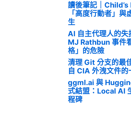
讀後筆記｜Child’s
「高度行動者」與
生
AI 自主代理人的
MJ Rathbun 
格」的危險
清理 Git 分支的
自 CIA 外洩文件
ggml.ai 與 Huggi
式結盟：Local A
程碑