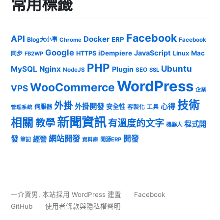
常用標籤
Facebook
API
Docker
ERP
Blog大小事
Chrome
Facebook
Google
JavaScript
iDempiere
Mac
HTTPS
Linux
同步
FB2WP
PHP
Ubuntu
MySQL
Nginx
Plugin
NodeJS
SEO
SSL
WordPress
WooCommerce
VPS
企業
技術
外掛
外掛開發
心得
安全性
伺服器
客製化
工具
管理系統
新聞資訊
相關
教學
有溫度的文字
程式開
機器人
發
網站開發
開發
經營
筆記
開源ERP
資料庫
一介資男
,
本站採用 WordPress 建置
Facebook
GitHub
使用者條款與隱私權聲明