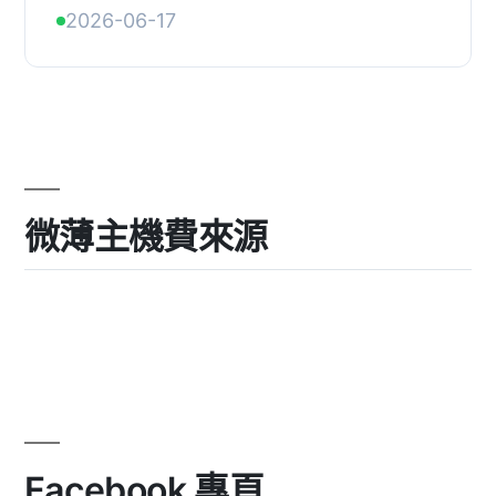
generates legally compliant
2026-06-17
electronic invoices from your
WooCommerce orders. Supports
Factur-X ...
微薄主機費來源
Facebook 專頁