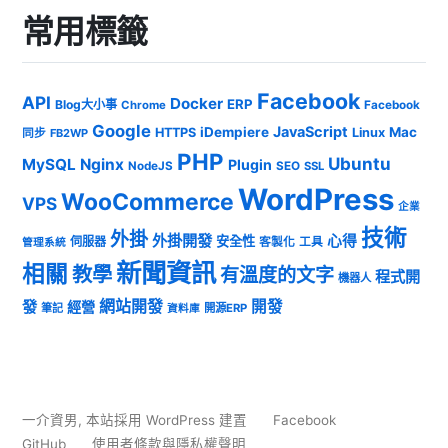
常用標籤
Facebook
API
Docker
ERP
Blog大小事
Chrome
Facebook
Google
JavaScript
iDempiere
Mac
HTTPS
Linux
同步
FB2WP
PHP
Ubuntu
MySQL
Nginx
Plugin
NodeJS
SEO
SSL
WordPress
WooCommerce
VPS
企業
技術
外掛
外掛開發
心得
安全性
伺服器
客製化
工具
管理系統
新聞資訊
相關
教學
有溫度的文字
程式開
機器人
發
網站開發
開發
經營
筆記
開源ERP
資料庫
一介資男
,
本站採用 WordPress 建置
Facebook
GitHub
使用者條款與隱私權聲明