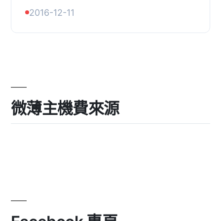
工作嗎？我覺得是，所以我做了這個外
2016-12-11
掛，將會請求 WP.org 的外掛和主題
API 並動態顯...
微薄主機費來源