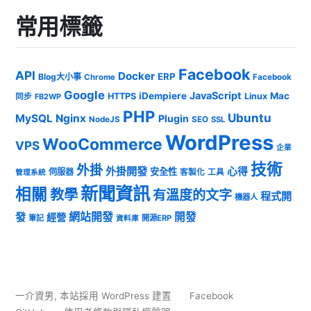
常用標籤
Facebook
API
Docker
ERP
Blog大小事
Chrome
Facebook
Google
JavaScript
iDempiere
Mac
HTTPS
Linux
同步
FB2WP
PHP
Ubuntu
MySQL
Nginx
Plugin
NodeJS
SEO
SSL
WordPress
WooCommerce
VPS
企業
技術
外掛
外掛開發
心得
安全性
伺服器
客製化
工具
管理系統
新聞資訊
相關
教學
有溫度的文字
程式開
機器人
發
網站開發
開發
經營
筆記
開源ERP
資料庫
一介資男
,
本站採用 WordPress 建置
Facebook