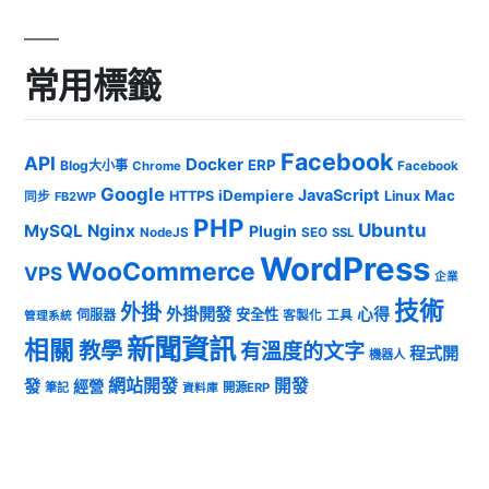
常用標籤
Facebook
API
Docker
ERP
Blog大小事
Chrome
Facebook
Google
JavaScript
iDempiere
Mac
HTTPS
Linux
同步
FB2WP
PHP
Ubuntu
MySQL
Nginx
Plugin
NodeJS
SEO
SSL
WordPress
WooCommerce
VPS
企業
技術
外掛
外掛開發
心得
安全性
伺服器
客製化
工具
管理系統
新聞資訊
相關
教學
有溫度的文字
程式開
機器人
發
網站開發
開發
經營
筆記
開源ERP
資料庫