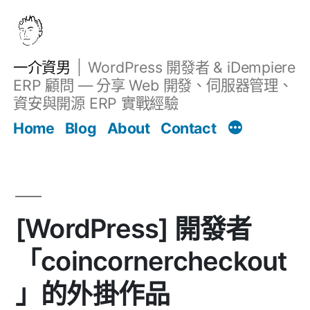
跳
至
主
一介資男
WordPress 開發者 & iDempiere
要
ERP 顧問 — 分享 Web 開發、伺服器管理、
內
資安與開源 ERP 實戰經驗
Filter
容
文章
Home
Blog
About
Contact
[WordPress] 開發者
「coincornercheckout
」的外掛作品