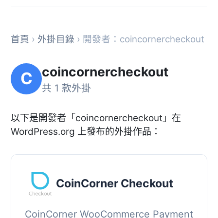
首頁
›
外掛目錄
› 開發者：coincornercheckout
coincornercheckout
C
共 1 款外掛
以下是開發者「coincornercheckout」在
WordPress.org 上發布的外掛作品：
CoinCorner Checkout
CoinCorner WooCommerce Payment