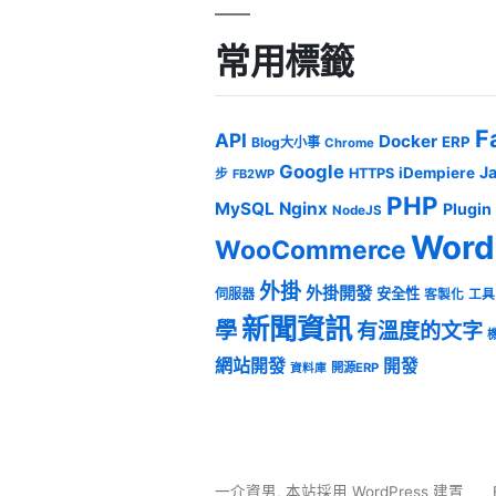
常用標籤
F
API
Docker
ERP
Blog大小事
Chrome
Google
J
iDempiere
HTTPS
步
FB2WP
PHP
MySQL
Nginx
Plugin
NodeJS
Word
WooCommerce
外掛
外掛開發
安全性
伺服器
客製化
工具
新聞資訊
學
有溫度的文字
網站開發
開發
開源ERP
資料庫
一介資男
,
本站採用 WordPress 建置