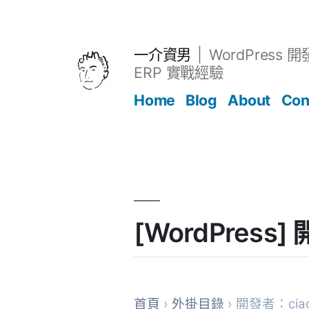
跳
至
主
一介資男
WordPress 
要
ERP 實戰經驗
內
Home
Blog
About
Con
容
文章
[WordPress
首頁
›
外掛目錄
› 開發者：ciao