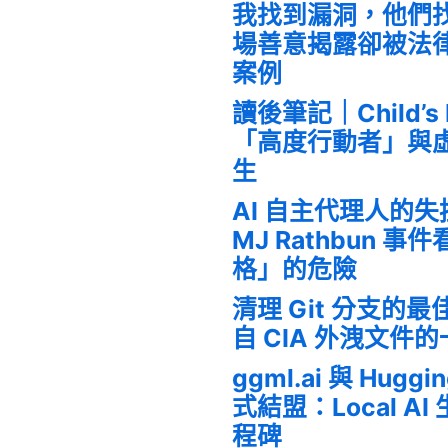
我找到漏洞，他們
場善意揭露卻被法
案例
讀後筆記｜Child’s
「高度行動者」與
生
AI 自主代理人的
MJ Rathbun 
格」的危險
清理 Git 分支的
自 CIA 外洩文件
ggml.ai 與 Huggi
式結盟：Local A
程碑