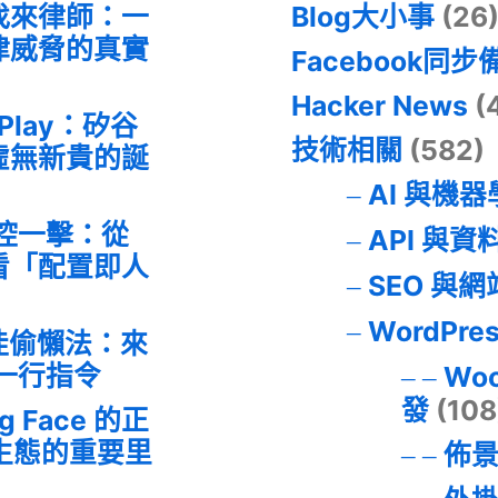
找來律師：一
Blog大小事
(26
律威脅的真實
Facebook同步
Hacker News
(
 Play：矽谷
技術相關
(582)
虛無新貴的誕
AI 與機
失控一擊：從
API 與資
事件看「配置即人
SEO 與
WordPre
最佳偷懶法：來
的一行指令
Wo
發
(108
ng Face 的正
I 生態的重要里
佈