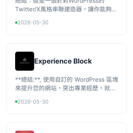
總結：這是一個針對WordPress的
Twitter/X風格串聯建造器，讓你能夠以
流暢、引人入勝的對話流程來連接推文
2026-05-30
（文章）。非常適合故事敘述、辯論或
逐步分解觀點或...
Experience Block
**總結:**, 使用自訂的 WordPress 區塊
來提升您的網站，突出專業經歷，就像
LinkedIn 一樣。這個功能豐富的區塊包
2026-05-30
含了職稱、公司名稱、日期、描述和媒
體上傳...