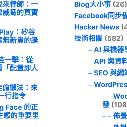
找來律師：一
Blog大小事
(26
律威脅的真實
Facebook同步
Hacker News
(
 Play：矽谷
技術相關
(582)
虛無新貴的誕
AI 與機
失控一擊：從
API 與資
事件看「配置即人
SEO 與
WordPre
最佳偷懶法：來
的一行指令
Wo
發
(108
ng Face 的正
I 生態的重要里
佈