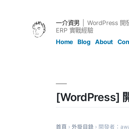
跳
至
主
一介資男
WordPress 
要
ERP 實戰經驗
內
Home
Blog
About
Con
容
文章
[WordPres
首頁
›
外掛目錄
› 開發者：awa