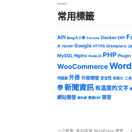
常用標籤
F
API
Docker
ERP
Blog大小事
Chrome
Google
J
iDempiere
HTTPS
步
FB2WP
PHP
MySQL
Nginx
Plugin
NodeJS
Word
WooCommerce
外掛
外掛開發
安全性
伺服器
客製化
工具
新聞資訊
學
有溫度的文字
網站開發
開發
開源ERP
資料庫
一介資男
,
本站採用 WordPress 建置