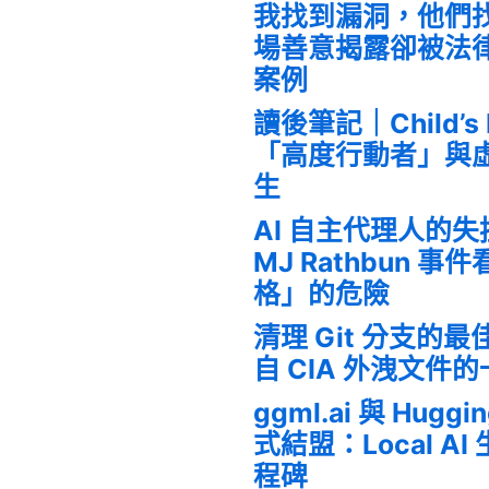
我找到漏洞，他們
場善意揭露卻被法
案例
讀後筆記｜Child’s
「高度行動者」與
生
AI 自主代理人的
MJ Rathbun 
格」的危險
清理 Git 分支的
自 CIA 外洩文件
ggml.ai 與 Huggi
式結盟：Local A
程碑