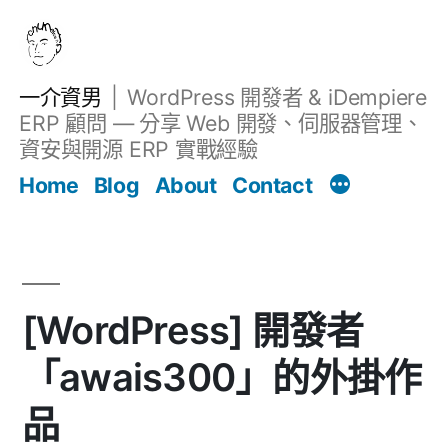
跳
至
主
一介資男
WordPress 開發者 & iDempiere
要
ERP 顧問 — 分享 Web 開發、伺服器管理、
內
資安與開源 ERP 實戰經驗
文章
容
Home
Blog
About
Contact
[WordPress] 開發者
「awais300」的外掛作
品