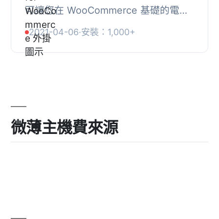
可讓您在 WooCommerce 基礎的電子
商務網站中，每當客戶下單時便可自動
2021-04-06
·
安裝：1,000+
列印收據。, 這可用於快速建立遠程訂
單/收據列印解決方...
微薄主機費來源