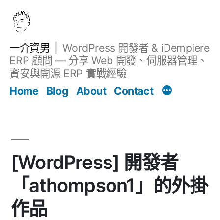
跳
至
主
一介資男
WordPress 開發者 & iDempiere
要
ERP 顧問 — 分享 Web 開發、伺服器管理、
內
資安與開源 ERP 實戰經驗
Filter
容
文章
Home
Blog
About
Contact
[WordPress] 開發者
「athompson1」的外掛
作品