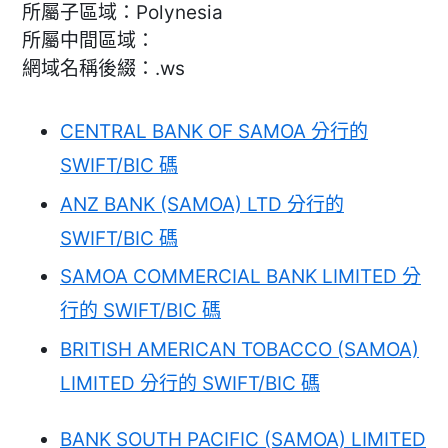
所屬子區域：Polynesia
所屬中間區域：
網域名稱後綴：.ws
CENTRAL BANK OF SAMOA 分行的
SWIFT/BIC 碼
ANZ BANK (SAMOA) LTD 分行的
SWIFT/BIC 碼
SAMOA COMMERCIAL BANK LIMITED 分
行的 SWIFT/BIC 碼
BRITISH AMERICAN TOBACCO (SAMOA)
LIMITED 分行的 SWIFT/BIC 碼
BANK SOUTH PACIFIC (SAMOA) LIMITED