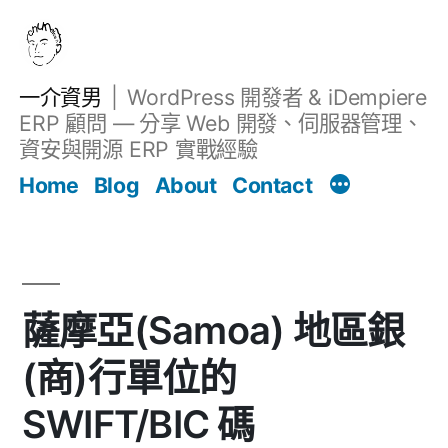
跳
至
主
一介資男
WordPress 開發者 & iDempiere
要
ERP 顧問 — 分享 Web 開發、伺服器管理、
內
資安與開源 ERP 實戰經驗
Filter
容
文章
Home
Blog
About
Contact
薩摩亞(Samoa) 地區銀
(商)行單位的
SWIFT/BIC 碼