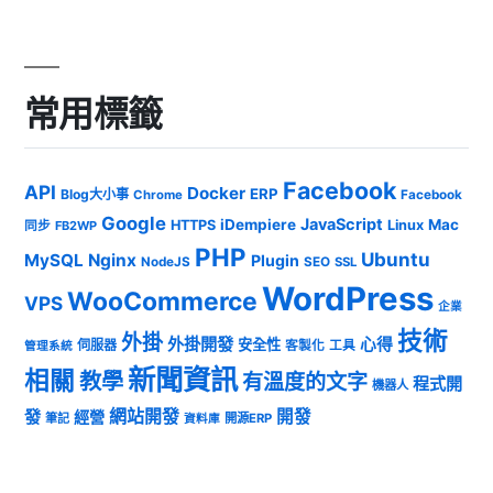
常用標籤
Facebook
API
Docker
ERP
Blog大小事
Chrome
Facebook
Google
JavaScript
iDempiere
Mac
HTTPS
Linux
同步
FB2WP
PHP
Ubuntu
MySQL
Nginx
Plugin
NodeJS
SEO
SSL
WordPress
WooCommerce
VPS
企業
技術
外掛
外掛開發
心得
安全性
伺服器
客製化
工具
管理系統
新聞資訊
相關
教學
有溫度的文字
程式開
機器人
發
網站開發
開發
經營
筆記
開源ERP
資料庫