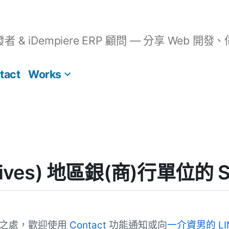
開發者 & iDempiere ERP 顧問 — 分享 We
tact
Works
ves) 地區銀(商)行單位的 SW
誤之處，歡迎使用
Contact
功能通知或向
一介資男的 LI