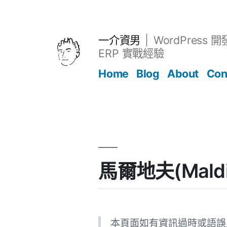
跳
至
主
一介資男
WordPress 
要
ERP 實戰經驗
內
Home
Blog
About
Con
容
文章
馬爾地夫(Maldi
本頁面如有資訊過時或語