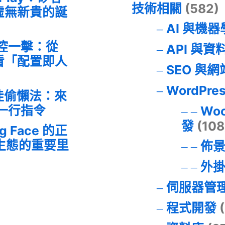
技術相關
(582)
虛無新貴的誕
AI 與機
失控一擊：從
API 與資
事件看「配置即人
SEO 與
WordPre
最佳偷懶法：來
的一行指令
Wo
發
(108
ng Face 的正
I 生態的重要里
佈
外
伺服器管
程式開發
(