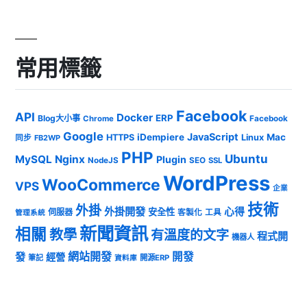
常用標籤
Facebook
API
Docker
ERP
Blog大小事
Chrome
Facebook
Google
JavaScript
iDempiere
Mac
HTTPS
Linux
同步
FB2WP
PHP
Ubuntu
MySQL
Nginx
Plugin
NodeJS
SEO
SSL
WordPress
WooCommerce
VPS
企業
技術
外掛
外掛開發
心得
安全性
伺服器
客製化
工具
管理系統
新聞資訊
相關
教學
有溫度的文字
程式開
機器人
發
網站開發
開發
經營
筆記
開源ERP
資料庫