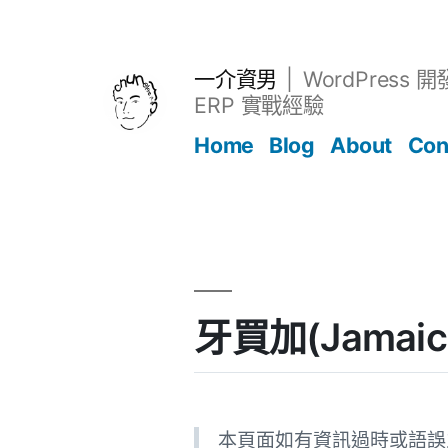
跳
至
主
一介資男
WordPress 
要
ERP 實戰經驗
內
Home
Blog
About
Con
容
文章
牙買加(Jamaic
本頁面如有資訊過時或語