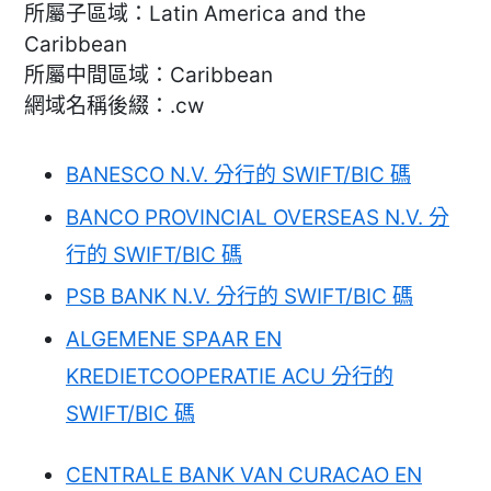
所屬子區域：Latin America and the
Caribbean
所屬中間區域：Caribbean
網域名稱後綴：.cw
BANESCO N.V. 分行的 SWIFT/BIC 碼
BANCO PROVINCIAL OVERSEAS N.V. 分
行的 SWIFT/BIC 碼
PSB BANK N.V. 分行的 SWIFT/BIC 碼
ALGEMENE SPAAR EN
KREDIETCOOPERATIE ACU 分行的
SWIFT/BIC 碼
CENTRALE BANK VAN CURACAO EN