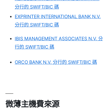
分行的 SWIFT/BIC 碼
EXPRINTER INTERNATIONAL BANK N.V.
分行的 SWIFT/BIC 碼
IBIS MANAGEMENT ASSOCIATES N.V. 分
行的 SWIFT/BIC 碼
ORCO BANK N.V. 分行的 SWIFT/BIC 碼
微薄主機費來源