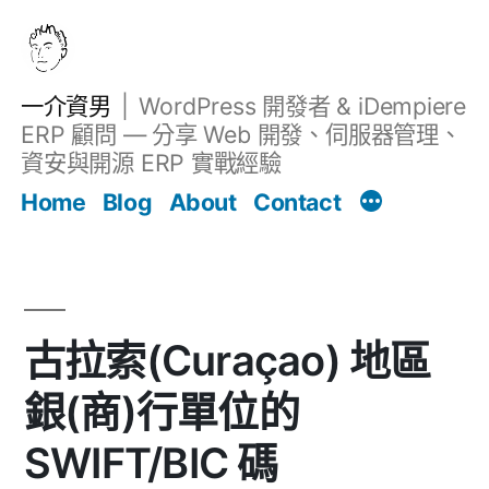
跳
至
主
一介資男
WordPress 開發者 & iDempiere
要
ERP 顧問 — 分享 Web 開發、伺服器管理、
內
資安與開源 ERP 實戰經驗
文章
容
Home
Blog
About
Contact
古拉索(Curaçao) 地區
銀(商)行單位的
SWIFT/BIC 碼