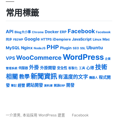
常用標籤
Facebook
API
Docker
ERP
Blog大小事
Chrome
Facebook
Google
JavaScript
iDempiere
Mac
HTTPS
Linux
同步
FB2WP
PHP
Ubuntu
MySQL
Nginx
Plugin
NodeJS
SEO
SSL
WordPress
WooCommerce
VPS
企業
技術
外掛
外掛開發
心得
安全性
伺服器
客製化
工具
管理系統
新聞資訊
相關
教學
有溫度的文字
程式開
機器人
發
網站開發
開發
經營
筆記
開源ERP
資料庫
一介資男
,
本站採用 WordPress 建置
Facebook