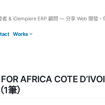
開發者 & iDempiere ERP 顧問 — 分享 We
tact
Works
FOR AFRICA COTE D’IVO
碼（1筆）