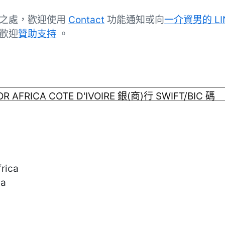
誤之處，歡迎使用
Contact
功能通知或向
一介資男的 LI
歡迎
贊助支持
。
rica
a