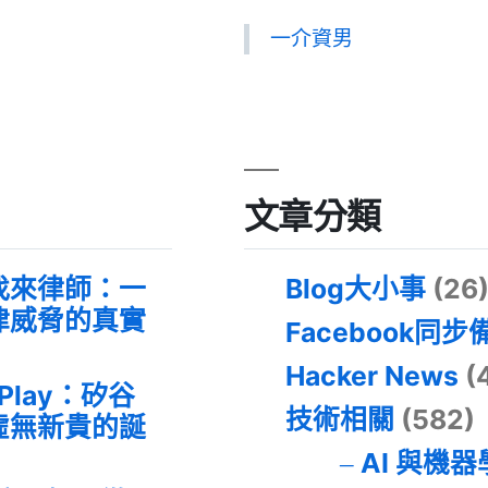
一介資男
文章分類
找來律師：一
Blog大小事
(26
律威脅的真實
Facebook同步
Hacker News
(
 Play：矽谷
技術相關
(582)
虛無新貴的誕
AI 與機