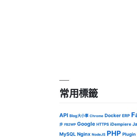
常用標籤
F
API
Docker
ERP
Blog大小事
Chrome
Google
J
iDempiere
HTTPS
步
FB2WP
PHP
MySQL
Nginx
Plugin
NodeJS