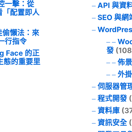
失控一擊：從
API 與資
事件看「配置即人
SEO 與
WordPre
最佳偷懶法：來
的一行指令
Wo
發
(108
ng Face 的正
I 生態的重要里
佈
外
伺服器管
程式開發
(
資料庫
(3
資訊安全
(