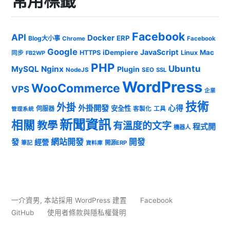
常用標籤
Facebook
API
Docker
ERP
Blog大小事
Chrome
Facebook
Google
JavaScript
iDempiere
Mac
HTTPS
Linux
同步
FB2WP
PHP
Ubuntu
MySQL
Nginx
Plugin
NodeJS
SEO
SSL
WordPress
WooCommerce
VPS
企業
技術
外掛
外掛開發
心得
安全性
伺服器
客製化
工具
管理系統
新聞資訊
相關
教學
有溫度的文字
程式開
機器人
發
網站開發
開發
經營
筆記
開源ERP
資料庫
一介資男
,
本站採用 WordPress 建置
Facebook
GitHub
使用者條款與隱私權聲明