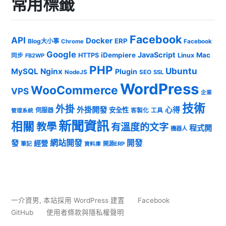
常用標籤
Facebook
API
Docker
ERP
Blog大小事
Chrome
Facebook
Google
JavaScript
iDempiere
Mac
HTTPS
Linux
同步
FB2WP
PHP
Ubuntu
MySQL
Nginx
Plugin
NodeJS
SEO
SSL
WordPress
WooCommerce
VPS
企業
技術
外掛
外掛開發
心得
安全性
伺服器
客製化
工具
管理系統
新聞資訊
相關
教學
有溫度的文字
程式開
機器人
發
網站開發
開發
經營
筆記
開源ERP
資料庫
一介資男
,
本站採用 WordPress 建置
Facebook
GitHub
使用者條款與隱私權聲明