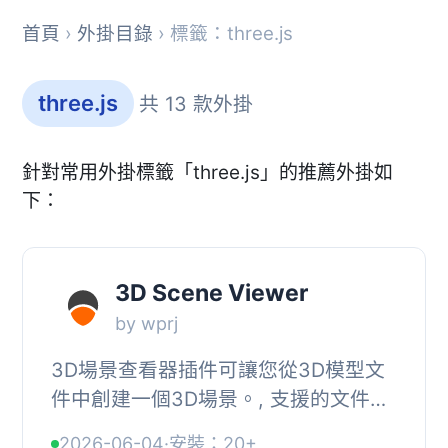
首頁
›
外掛目錄
› 標籤：three.js
three.js
共 13 款外掛
針對常用外掛標籤「three.js」的推薦外掛如
下：
3D Scene Viewer
by wprj
3D場景查看器插件可讓您從3D模型文
件中創建一個3D場景。, 支援的文件類
型, , glTF v2： .gltf或二進位 .glb。,
2026-06-04
·
安裝：20+