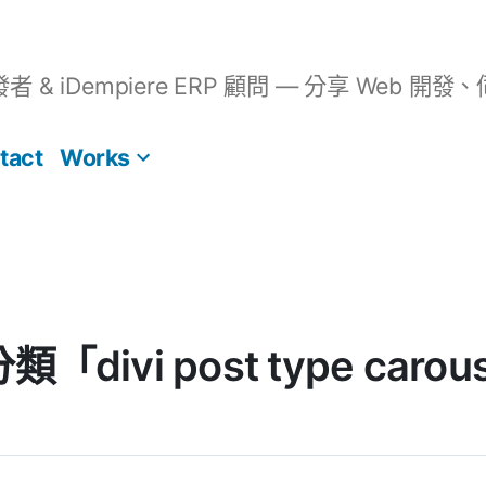
開發者 & iDempiere ERP 顧問 — 分享 We
tact
Works
 分類「divi post type ca