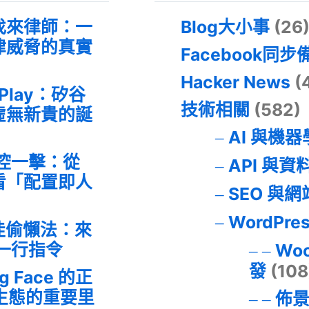
找來律師：一
Blog大小事
(26
律威脅的真實
Facebook同步
Hacker News
(
 Play：矽谷
技術相關
(582)
虛無新貴的誕
AI 與機
失控一擊：從
API 與資
事件看「配置即人
SEO 與
WordPre
最佳偷懶法：來
的一行指令
Wo
發
(108
ng Face 的正
I 生態的重要里
佈