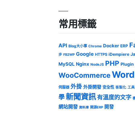
常用標籤
F
API
Docker
ERP
Blog大小事
Chrome
Google
J
iDempiere
HTTPS
步
FB2WP
PHP
MySQL
Nginx
Plugin
NodeJS
Word
WooCommerce
外掛
外掛開發
安全性
伺服器
客製化
工具
新聞資訊
學
有溫度的文字
網站開發
開發
開源ERP
資料庫