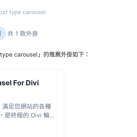
st type carousel
l
共 1 款外掛
 type carousel」的推薦外掛如下：
sel For Divi
模組，滿足您網站的各種
終極的 Divi 輪
播設置和樣式控件，讓每
.