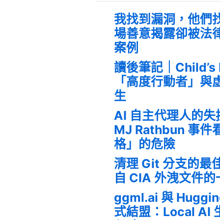
我找到漏洞，他們
場善意揭露卻被法
案例
讀後筆記｜Child’s
「高度行動者」與
生
AI 自主代理人的
MJ Rathbun 
格」的危險
清理 Git 分支的
自 CIA 外洩文件
ggml.ai 與 Huggi
式結盟：Local A