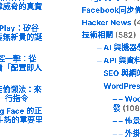
律威脅的真實
Facebook同步
Hacker News
(
 Play：矽谷
技術相關
(582)
虛無新貴的誕
AI 與機
失控一擊：從
API 與資
事件看「配置即人
SEO 與
WordPre
最佳偷懶法：來
的一行指令
Wo
發
(108
ng Face 的正
I 生態的重要里
佈
外