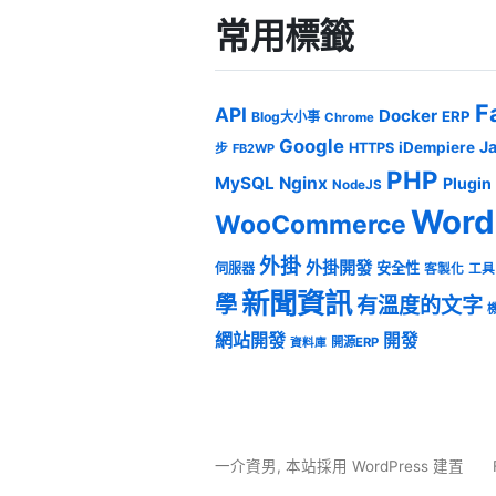
常用標籤
F
API
Docker
ERP
Blog大小事
Chrome
Google
J
iDempiere
HTTPS
步
FB2WP
PHP
MySQL
Nginx
Plugin
NodeJS
Word
WooCommerce
外掛
外掛開發
安全性
伺服器
客製化
工具
新聞資訊
學
有溫度的文字
網站開發
開發
開源ERP
資料庫
一介資男
,
本站採用 WordPress 建置