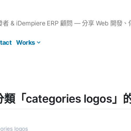
開發者 & iDempiere ERP 顧問 — 分享 We
tact
Works
] 分類「categories logo
ries logos