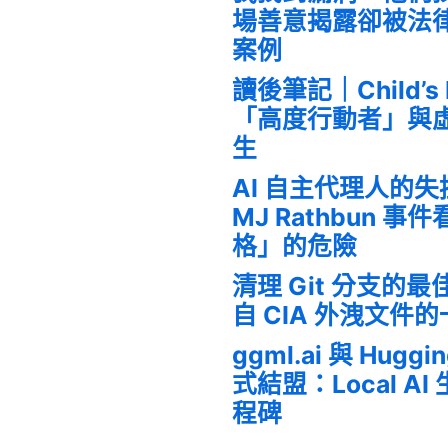
場善意揭露卻被法
案例
讀後筆記｜Child’s
「高度行動者」與
生
AI 自主代理人的
MJ Rathbun 
格」的危險
清理 Git 分支的
自 CIA 外洩文件
ggml.ai 與 Huggi
式結盟：Local A
程碑