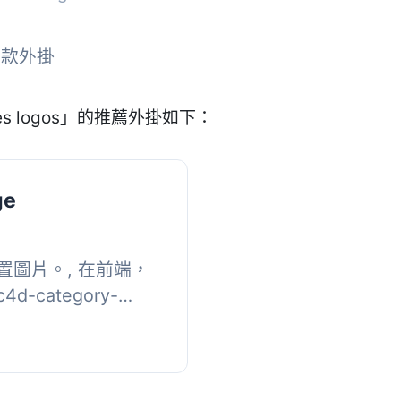
1 款外掛
es logos」的推薦外掛如下：
ge
圖片。, 在前端，
category-
HP 代碼函數
e()，它會返回圖片的