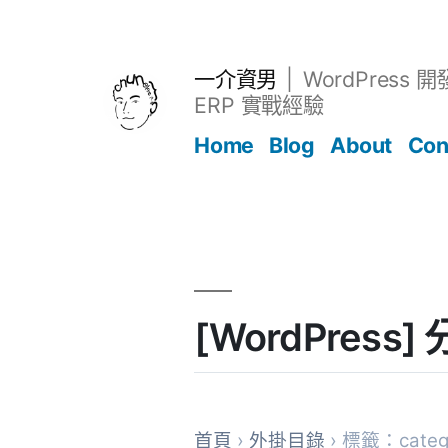
跳
至
主
一介資男
WordPress 
要
ERP 實戰經驗
內
Home
Blog
About
Con
容
文章
[WordPress
首頁
›
外掛目錄
› 標籤：catego