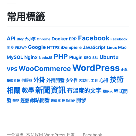
常用標籤
Facebook
API
Docker
ERP
Blog大小事
Chrome
Facebook
Google
JavaScript
iDempiere
Mac
HTTPS
Linux
同步
FB2WP
PHP
Ubuntu
MySQL
Nginx
Plugin
NodeJS
SEO
SSL
WordPress
WooCommerce
VPS
企業
技術
外掛
外掛開發
心得
安全性
伺服器
客製化
工具
管理系統
新聞資訊
相關
教學
有溫度的文字
程式開
機器人
發
網站開發
開發
經營
筆記
開源ERP
資料庫
一介資男
,
本站採用 WordPress 建置
Facebook