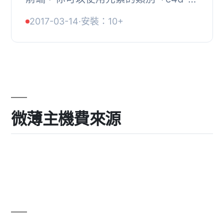
category-image」, 或嘗試使用 PHP
2017-03-14
·
安裝：10+
代碼函數 c4d_category_image()，它
會返回圖片的 UR...
微薄主機費來源